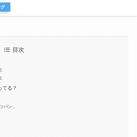
ング
目次
ミ
ミ
ってる？
ーツパン」